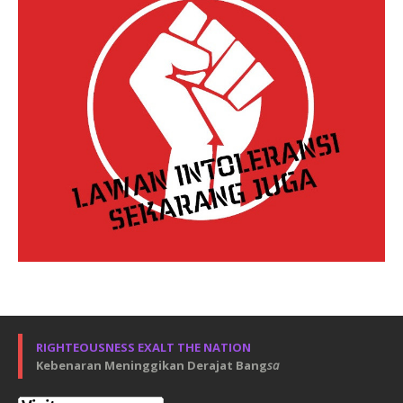
RIGHTEOUSNESS EXALT THE NATION
Kebenaran Meninggikan Derajat Bang
sa