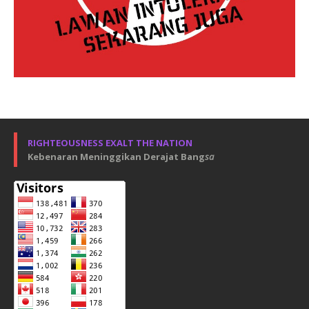
RIGHTEOUSNESS EXALT THE NATION
Kebenaran Meninggikan Derajat Bang
sa