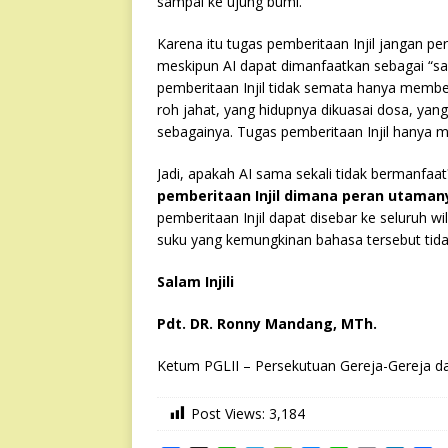
sampai ke ujung bumi.
Karena itu tugas pemberitaan Injil jangan pe
meskipun AI dapat dimanfaatkan sebagai “sar
pemberitaan Injil tidak semata hanya member
roh jahat, yang hidupnya dikuasai dosa, ya
sebagainya. Tugas pemberitaan Injil hanya m
Jadi, apakah AI sama sekali tidak bermanfaa
pemberitaan Injil dimana peran utaman
pemberitaan Injil dapat disebar ke seluruh 
suku yang kemungkinan bahasa tersebut tidak 
Salam Injili
Pdt. DR. Ronny Mandang, MTh.
Ketum PGLII – Persekutuan Gereja-Gereja d
Post Views:
3,184