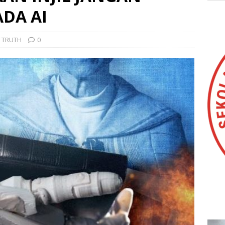
DA AI
 TRUTH
0