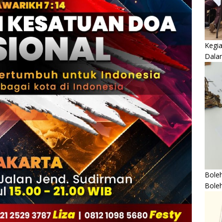
Kegi
Dala
Boleh
Bole