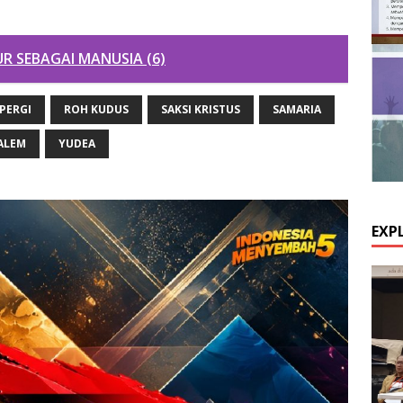
UR SEBAGAI MANUSIA (6)
PERGI
ROH KUDUS
SAKSI KRISTUS
SAMARIA
ALEM
YUDEA
EXP