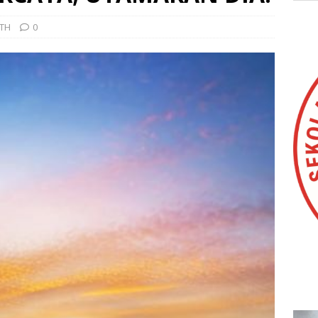
UTH
0