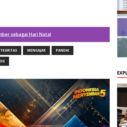
ber sebagai Hari Natal
NTEGRITAS
MENGAJAR
PANDAI
OG
EXP