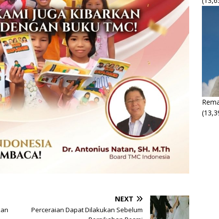
(13,6
Rema
(13,3
M
NEXT
M
kan
Perceraian Dapat Dilakukan Sebelum
P