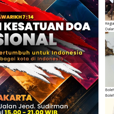
Kegi
Dala
Boleh
Bole