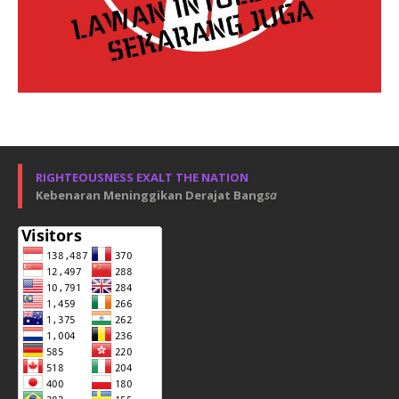
RIGHTEOUSNESS EXALT THE NATION
Kebenaran Meninggikan Derajat Bang
sa