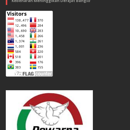
Kebenaran Meninggikan Derajat Bang
sa