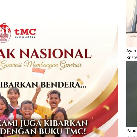
Ayah
Krist
Panda