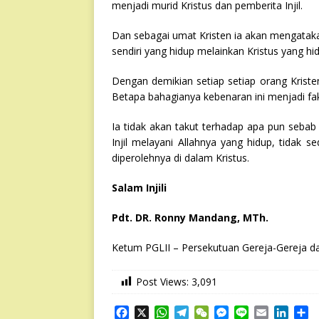
menjadi murid Kristus dan pemberita Injil.
Dan sebagai umat Kristen ia akan mengatakan
sendiri yang hidup melainkan Kristus yang hid
Dengan demikian setiap setiap orang Kriste
Betapa bahagianya kebenaran ini menjadi fakt
Ia tidak akan takut terhadap apa pun sebab 
Injil melayani Allahnya yang hidup, tidak 
diperolehnya di dalam Kristus.
Salam Injili
Pdt. DR. Ronny Mandang, MTh.
Ketum PGLII – Persekutuan Gereja-Gereja d
Post Views:
3,091
F
X
W
T
W
M
L
E
L
S