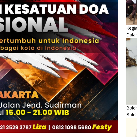
Kegi
Dala
Boleh
Bole