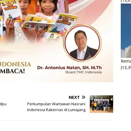
(13,6
Rema
(13,3
NEXT
 Mpu
Perkumpulan Wartawan Nasrani
Indonesia Rakernas di Lumajang
M
M
P