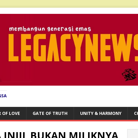
GSA
 OF LOVE
GATE OF TRUTH
UNITY & HARMONY
C
 INJIL BUKAN MILIKNYA