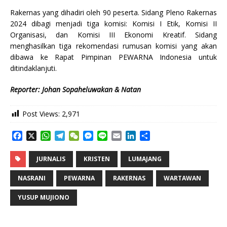
Rakernas yang dihadiri oleh 90 peserta. Sidang Pleno Rakernas
2024 dibagi menjadi tiga komisi: Komisi I Etik, Komisi II
Organisasi, dan Komisi III Ekonomi Kreatif. Sidang
menghasilkan tiga rekomendasi rumusan komisi yang akan
dibawa ke Rapat Pimpinan PEWARNA Indonesia untuk
ditindaklanjuti.
Reporter: Johan Sopaheluwakan & Natan
Post Views:
2,971
F
X
W
T
W
M
L
E
L
S
a
h
e
e
e
i
m
i
h
c
a
l
C
s
n
a
n
a
JURNALIS
KRISTEN
LUMAJANG
e
t
e
h
s
e
i
k
r
b
s
g
a
e
l
e
e
NASRANI
PEWARNA
RAKERNAS
WARTAWAN
o
A
r
t
n
d
o
p
a
g
I
YUSUP MUJIONO
k
p
m
e
n
r