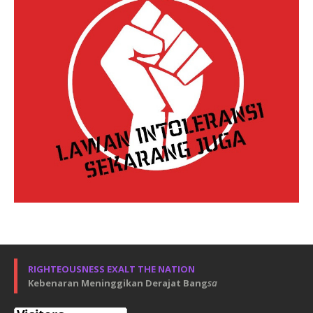
RIGHTEOUSNESS EXALT THE NATION
Kebenaran Meninggikan Derajat Bang
sa