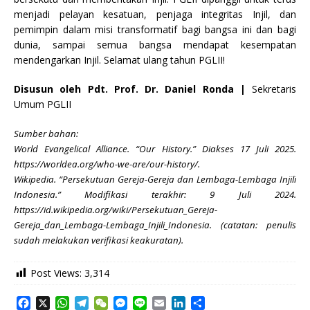
menjadi pelayan kesatuan, penjaga integritas Injil, dan
pemimpin dalam misi transformatif bagi bangsa ini dan bagi
dunia, sampai semua bangsa mendapat kesempatan
mendengarkan Injil. Selamat ulang tahun PGLII!
Disusun oleh Pdt. Prof. Dr. Daniel Ronda |
Sekretaris
Umum PGLII
Sumber bahan:
World Evangelical Alliance. “Our History.” Diakses 17 Juli 2025.
https://worldea.org/who-we-are/our-history/.
Wikipedia. “Persekutuan Gereja-Gereja dan Lembaga-Lembaga Injili
Indonesia.” Modifikasi terakhir: 9 Juli 2024.
https://id.wikipedia.org/wiki/Persekutuan_Gereja-
Gereja_dan_Lembaga-Lembaga_Injili_Indonesia. (catatan: penulis
sudah melakukan verifikasi keakuratan).
Post Views:
3,314
F
X
W
T
W
M
L
E
L
S