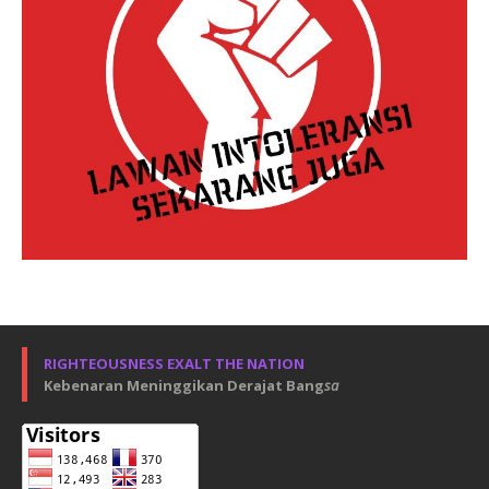
RIGHTEOUSNESS EXALT THE NATION
Kebenaran Meninggikan Derajat Bang
sa