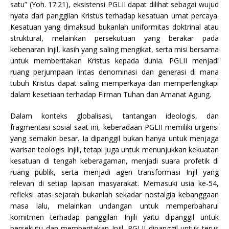
satu” (Yoh. 17:21), eksistensi PGLII dapat dilihat sebagai wujud
nyata dari panggilan Kristus terhadap kesatuan umat percaya.
Kesatuan yang dimaksud bukanlah uniformitas doktrinal atau
struktural, melainkan persekutuan yang berakar pada
kebenaran Injil, kasih yang saling mengikat, serta misi bersama
untuk memberitakan Kristus kepada dunia. PGLII menjadi
ruang perjumpaan lintas denominasi dan generasi di mana
tubuh Kristus dapat saling memperkaya dan memperlengkapi
dalam kesetiaan terhadap Firman Tuhan dan Amanat Agung.
Dalam konteks globalisasi, tantangan ideologis, dan
fragmentasi sosial saat ini, keberadaan PGLII memiliki urgensi
yang semakin besar. Ia dipanggil bukan hanya untuk menjaga
warisan teologis Injili, tetapi juga untuk menunjukkan kekuatan
kesatuan di tengah keberagaman, menjadi suara profetik di
ruang publik, serta menjadi agen transformasi Injil yang
relevan di setiap lapisan masyarakat. Memasuki usia ke-54,
refleksi atas sejarah bukanlah sekadar nostalgia kebanggaan
masa lalu, melainkan undangan untuk memperbaharui
komitmen terhadap panggilan Injili yaitu dipanggil untuk
bersekutu dan memberitakan Injil. PGLII dipanggil untuk terus