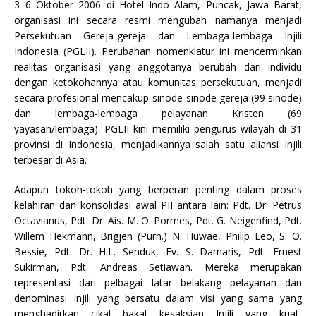
3–6 Oktober 2006 di Hotel Indo Alam, Puncak, Jawa Barat,
organisasi ini secara resmi mengubah namanya menjadi
Persekutuan Gereja-gereja dan Lembaga-lembaga Injili
Indonesia (PGLII). Perubahan nomenklatur ini mencerminkan
realitas organisasi yang anggotanya berubah dari individu
dengan ketokohannya atau komunitas persekutuan, menjadi
secara profesional mencakup sinode-sinode gereja (99 sinode)
dan lembaga-lembaga pelayanan Kristen (69
yayasan/lembaga). PGLII kini memiliki pengurus wilayah di 31
provinsi di Indonesia, menjadikannya salah satu aliansi Injili
terbesar di Asia.
Adapun tokoh-tokoh yang berperan penting dalam proses
kelahiran dan konsolidasi awal PII antara lain: Pdt. Dr. Petrus
Octavianus, Pdt. Dr. Ais. M. O. Pormes, Pdt. G. Neigenfind, Pdt.
Willem Hekmann, Brigjen (Purn.) N. Huwae, Philip Leo, S. O.
Bessie, Pdt. Dr. H.L. Senduk, Ev. S. Damaris, Pdt. Ernest
Sukirman, Pdt. Andreas Setiawan. Mereka merupakan
representasi dari pelbagai latar belakang pelayanan dan
denominasi Injili yang bersatu dalam visi yang sama yang
menghadirkan cikal bakal kesaksian Injili yang kuat,