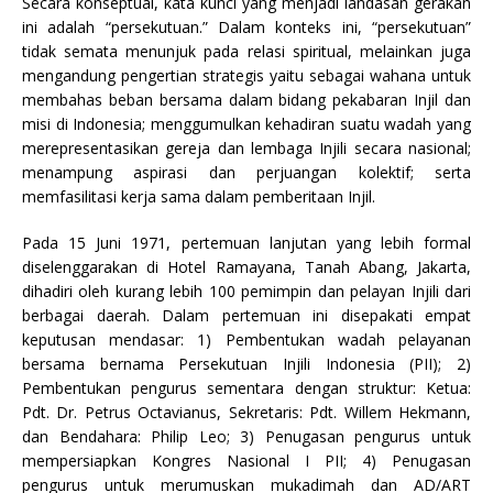
Secara konseptual, kata kunci yang menjadi landasan gerakan
ini adalah “persekutuan.” Dalam konteks ini, “persekutuan”
tidak semata menunjuk pada relasi spiritual, melainkan juga
mengandung pengertian strategis yaitu sebagai wahana untuk
membahas beban bersama dalam bidang pekabaran Injil dan
misi di Indonesia; menggumulkan kehadiran suatu wadah yang
merepresentasikan gereja dan lembaga Injili secara nasional;
menampung aspirasi dan perjuangan kolektif; serta
memfasilitasi kerja sama dalam pemberitaan Injil.
Pada 15 Juni 1971, pertemuan lanjutan yang lebih formal
diselenggarakan di Hotel Ramayana, Tanah Abang, Jakarta,
dihadiri oleh kurang lebih 100 pemimpin dan pelayan Injili dari
berbagai daerah. Dalam pertemuan ini disepakati empat
keputusan mendasar: 1) Pembentukan wadah pelayanan
bersama bernama Persekutuan Injili Indonesia (PII); 2)
Pembentukan pengurus sementara dengan struktur: Ketua:
Pdt. Dr. Petrus Octavianus, Sekretaris: Pdt. Willem Hekmann,
dan Bendahara: Philip Leo; 3) Penugasan pengurus untuk
mempersiapkan Kongres Nasional I PII; 4) Penugasan
pengurus untuk merumuskan mukadimah dan AD/ART