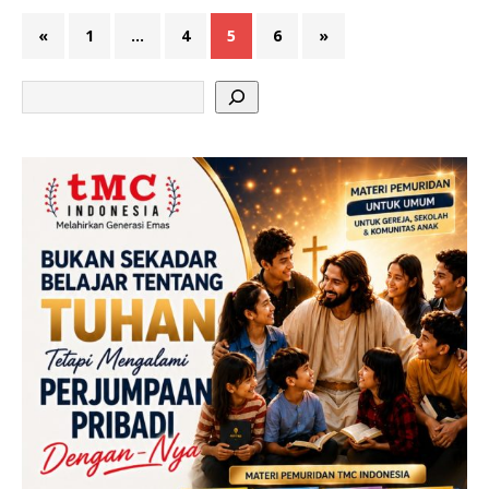
«
1
…
4
5
6
»