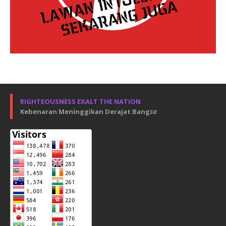
RIGHTEOUSNESS EXALT THE NATION
Kebenaran Meninggikan Derajat Bang
sa