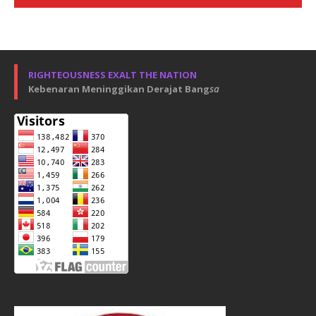
RIGHTEOUSNESS EXALT THE NATION
Kebenaran Meninggikan Derajat Bang
sa