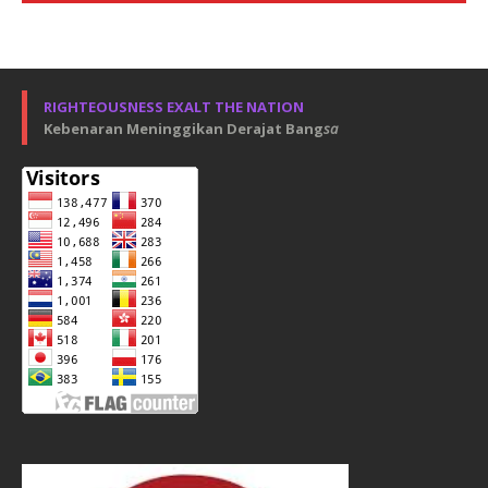
RIGHTEOUSNESS EXALT THE NATION
Kebenaran Meninggikan Derajat Bang
sa