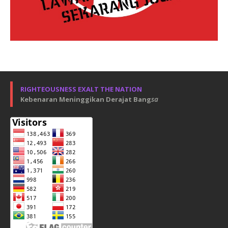
RIGHTEOUSNESS EXALT THE NATION
Kebenaran Meninggikan Derajat Bang
sa