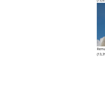
(13,6
Rema
(13,3
M
M
P