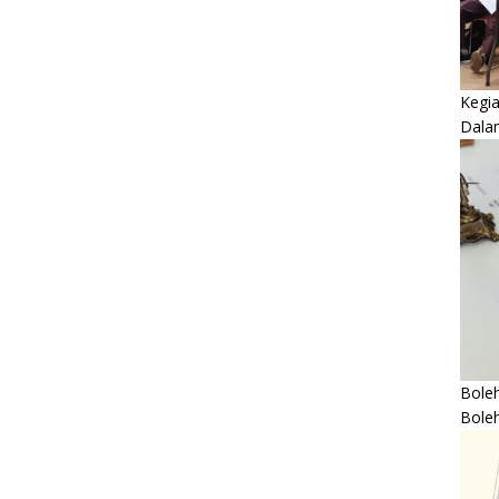
Kegi
Dala
Boleh
Bole