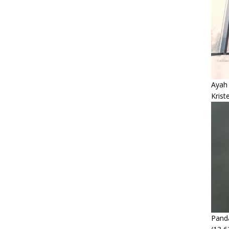
Ayah
Krist
Panda