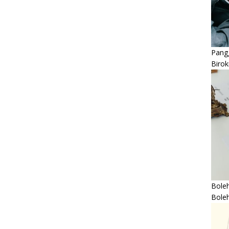
Pangg
Birok
Boleh
Bole