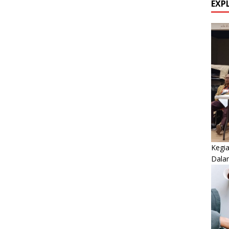
EXP
Kegi
Dala