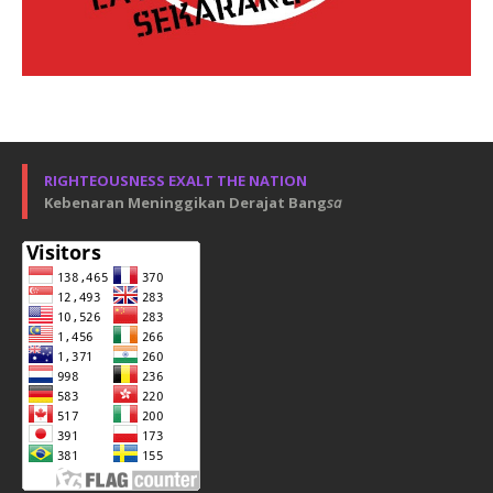
RIGHTEOUSNESS EXALT THE NATION
Kebenaran Meninggikan Derajat Bang
sa