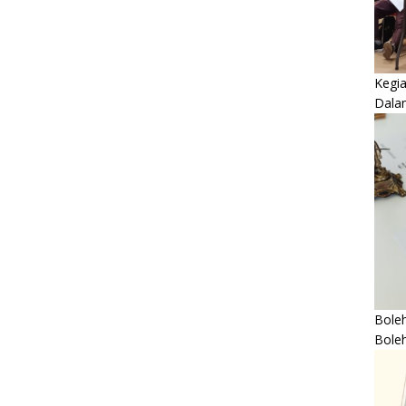
Kegi
Dala
Boleh
Bole