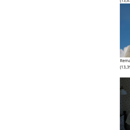
(13,6
Rema
(13,3