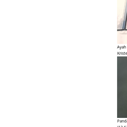
Ayah
Krist
Panda