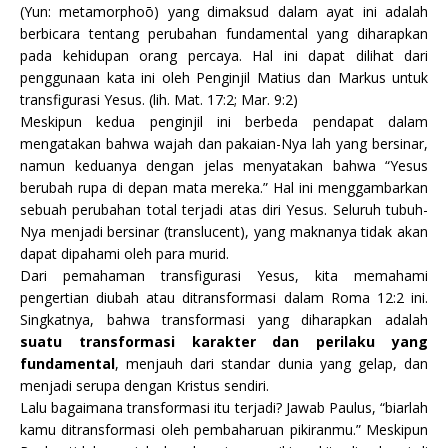
(Yun: metamorphoō) yang dimaksud dalam ayat ini adalah
berbicara tentang perubahan fundamental yang diharapkan
pada kehidupan orang percaya. Hal ini dapat dilihat dari
penggunaan kata ini oleh Penginjil Matius dan Markus untuk
transfigurasi Yesus. (lih. Mat. 17:2; Mar. 9:2)
Meskipun kedua penginjil ini berbeda pendapat dalam
mengatakan bahwa wajah dan pakaian-Nya lah yang bersinar,
namun keduanya dengan jelas menyatakan bahwa “Yesus
berubah rupa di depan mata mereka.” Hal ini menggambarkan
sebuah perubahan total terjadi atas diri Yesus. Seluruh tubuh-
Nya menjadi bersinar (translucent), yang maknanya tidak akan
dapat dipahami oleh para murid.
Dari pemahaman transfigurasi Yesus, kita memahami
pengertian diubah atau ditransformasi dalam Roma 12:2 ini.
Singkatnya, bahwa transformasi yang diharapkan adalah
suatu transformasi karakter dan perilaku yang
fundamental
, menjauh dari standar dunia yang gelap, dan
menjadi serupa dengan Kristus sendiri.
Lalu bagaimana transformasi itu terjadi? Jawab Paulus, “biarlah
kamu ditransformasi oleh pembaharuan pikiranmu.” Meskipun