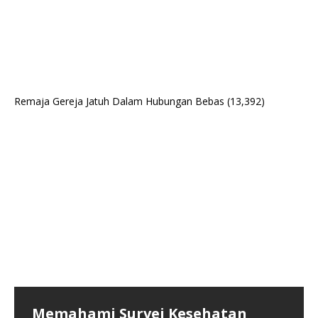
Remaja Gereja Jatuh Dalam Hubungan Bebas
(13,392)
Memahami Survei Kesehatan
Krisis Kesehatan Fisik dan Mental
Kegiatan MKDN Menjadikan Satu