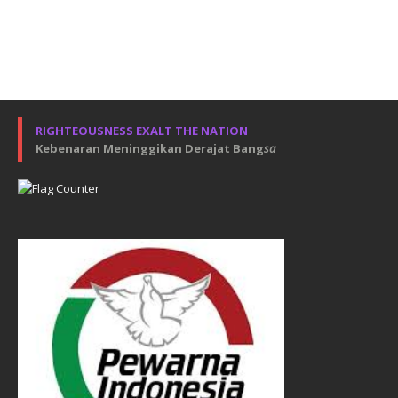
RIGHTEOUSNESS EXALT THE NATION
Kebenaran Meninggikan Derajat Bang
sa