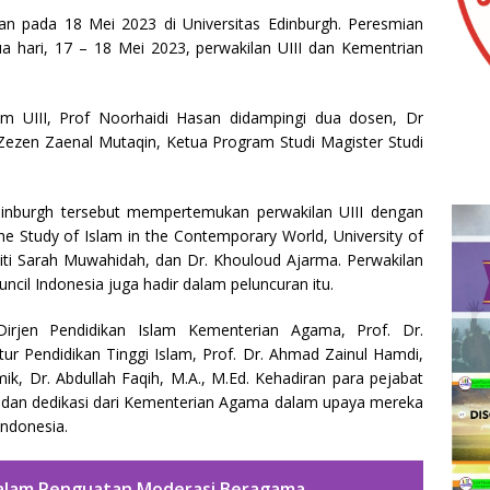
an pada 18 Mei 2023 di Universitas Edinburgh. Peresmian
a hari, 17 – 18 Mei 2023, perwakilan UIII dan Kementrian
am UIII, Prof Noorhaidi Hasan didampingi dua dosen, Dr
r Zezen Zaenal Mutaqin, Ketua Program Studi Magister Studi
dinburgh tersebut mempertemukan perwakilan UIII dengan
the Study of Islam in the Contemporary World, University of
Siti Sarah Muwahidah, dan Dr. Khouloud Ajarma. Perwakilan
ouncil Indonesia juga hadir dalam peluncuran itu.
Dirjen Pendidikan Islam Kementerian Agama, Prof. Dr.
ur Pendidikan Tinggi Islam, Prof. Dr. Ahmad Zainul Hamdi,
, Dr. Abdullah Faqih, M.A., M.Ed. Kehadiran para pejabat
an dedikasi dari Kementerian Agama dalam upaya mereka
Indonesia.
 dalam Penguatan Moderasi Beragama