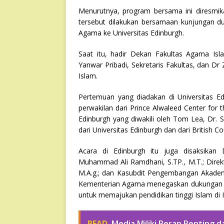
Menurutnya, program bersama ini diresmik
tersebut dilakukan bersamaan kunjungan du
Agama ke Universitas Edinburgh.
Saat itu, hadir Dekan Fakultas Agama Isl
Yanwar Pribadi, Sekretaris Fakultas, dan D
Islam.
Pertemuan yang diadakan di Universitas E
perwakilan dari Prince Alwaleed Center for 
Edinburgh yang diwakili oleh Tom Lea, Dr. 
dari Universitas Edinburgh dan dari British C
Acara di Edinburgh itu juga disaksikan 
Muhammad Ali Ramdhani, S.TP., M.T.; Direkt
M.A.g.; dan Kasubdit Pengembangan Akademik
Kementerian Agama menegaskan dukungan d
untuk memajukan pendidikan tinggi Islam di 
READ
Media Miliki Peran Penting