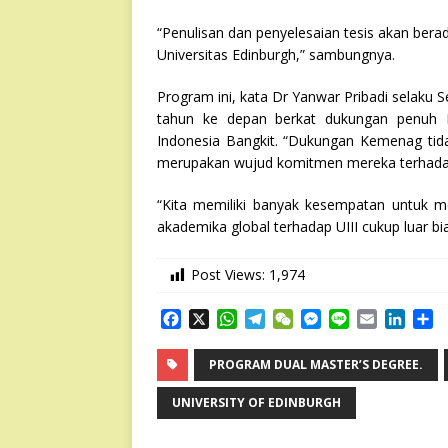
“Penulisan dan penyelesaian tesis akan ber
Universitas Edinburgh,” sambungnya.
Program ini, kata Dr Yanwar Pribadi selaku S
tahun ke depan berkat dukungan penuh Ke
Indonesia Bangkit. “Dukungan Kemenag tida
merupakan wujud komitmen mereka terhadap ke
“Kita memiliki banyak kesempatan untuk m
akademika global terhadap UIII cukup luar b
Post Views:
1,974
F
X
W
T
W
M
L
E
L
S
a
h
e
e
e
i
m
i
h
c
a
l
C
s
n
a
n
a
PROGRAM DUAL MASTER’S DEGREE.
e
t
e
h
s
e
i
k
r
b
s
g
a
e
l
e
e
UNIVERSITY OF EDINBURGH
o
A
r
t
n
d
o
p
a
g
I