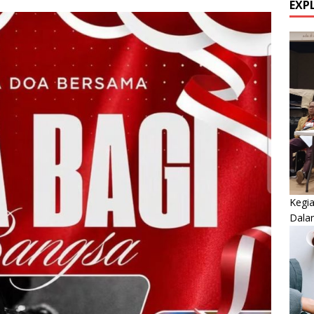
EXP
Kegi
Dala