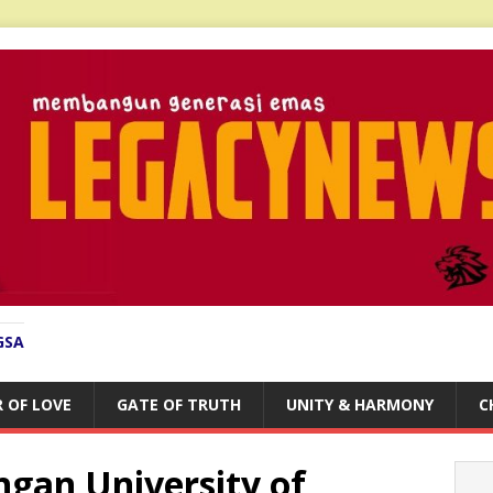
GSA
 OF LOVE
GATE OF TRUTH
UNITY & HARMONY
C
ngan University of