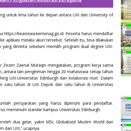
ang untuk lima tahun ke depan antara UIII dan University of
ui https://beasiswa.kemenag.go.id. Peserta harus mendaftar
 aplikasi melalui akun tersebut. Setelah itu, bisa dilakukan
n yang diminta sebelum memilih program dual degree UIII-
 Dr Zezen Zaenal Mutaqin mengatakan, program kerja sama
n, antara lain pengiriman hingga 20 mahasiswa setiap tahun
ching UIII-Universitas Edinburgh dan kolaborasi riset. Dalam
 satu tahun di UIII Depok dan satu tahun di Universitas
lah persyaratan yang harus dipenuhi para pendaftar.
rus memenuhi standar kampus Universitas Edinburgh.
roleh dua gelar, yakni MSc Globalized Muslim World dari
m dari UIII,” ucapnya.