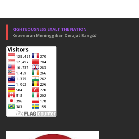
RIGHTEOUSNESS EXALT THE NATION
Kebenaran Meninggikan Derajat Bang
sa