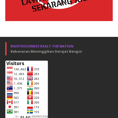
RIGHTEOUSNESS EXALT THE NATION
Kebenaran Meninggikan Derajat Bang
sa