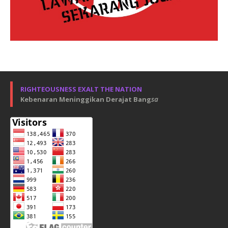
RIGHTEOUSNESS EXALT THE NATION
Kebenaran Meninggikan Derajat Bang
sa