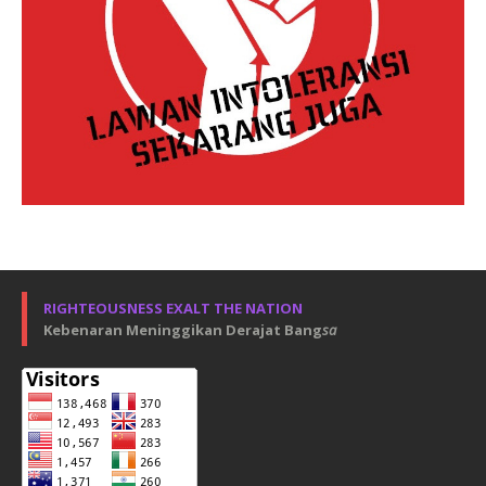
RIGHTEOUSNESS EXALT THE NATION
Kebenaran Meninggikan Derajat Bang
sa