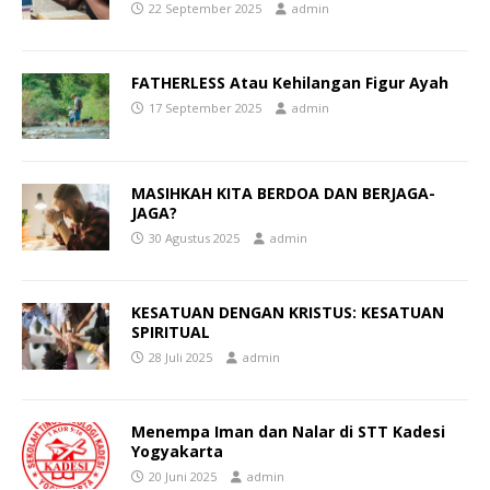
22 September 2025
admin
FATHERLESS Atau Kehilangan Figur Ayah
17 September 2025
admin
MASIHKAH KITA BERDOA DAN BERJAGA-
JAGA?
30 Agustus 2025
admin
KESATUAN DENGAN KRISTUS: KESATUAN
SPIRITUAL
28 Juli 2025
admin
Menempa Iman dan Nalar di STT Kadesi
Yogyakarta
20 Juni 2025
admin