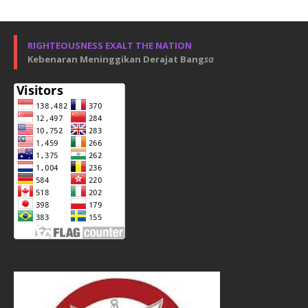
RIGHTEOUSNESS EXALT THE NATION
Kebenaran Meninggikan Derajat Bang
sa