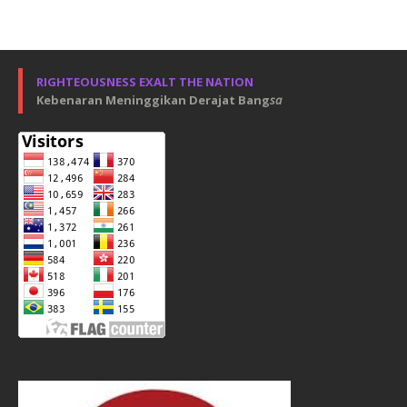
RIGHTEOUSNESS EXALT THE NATION
Kebenaran Meninggikan Derajat Bang
sa