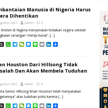
bantaian Manusia di Nigeria Harus
era Dihentikan
Agustus 2021
admin
2
Kristen di Nigeria menyerukan tindakan segera setelah
gkaian serangan “mimpi buruk”.
[…]
X
W
T
W
M
L
E
L
S
h
e
e
e
i
m
i
h
a
l
C
s
n
a
n
a
t
e
h
s
e
i
k
r
s
g
a
e
l
e
e
an Houston Dari Hillsong Tidak
A
r
t
n
d
rsalah Dan Akan Membela Tuduhan
p
a
g
I
p
m
e
n
r
Agustus 2021
admin
0
ta Senior Hillsong Brian Houston telah menyatakan
getannya” atas tuduhan polisi karena
[…]
X
W
T
W
M
L
E
L
S