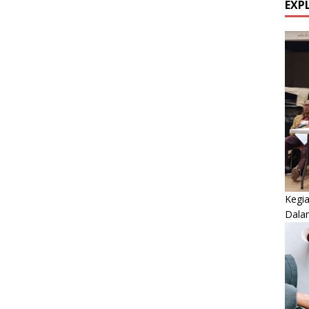
EXP
Kegi
Dala