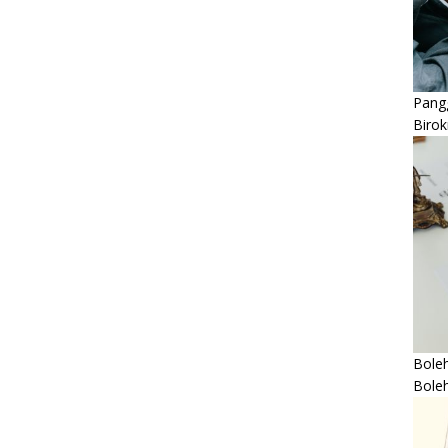
Pangg
Birok
Boleh
Bole