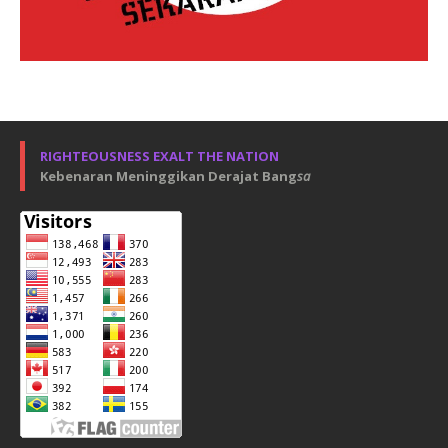
RIGHTEOUSNESS EXALT THE NATION
Kebenaran Meninggikan Derajat Bang
sa