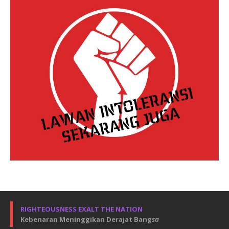
RIGHTEOUSNESS EXALT THE NATION
Kebenaran Meninggikan Derajat Bang
sa